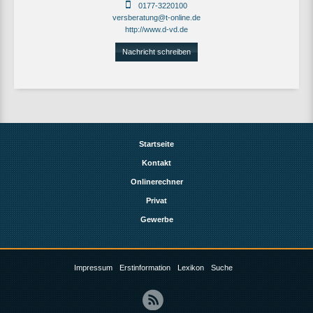
0177-3220100
versberatung@t-online.de
http://www.d-vd.de
Nachricht schreiben
Startseite
Kontakt
Onlinerechner
Privat
Gewerbe
Impressum
Erstinformation
Lexikon
Suche