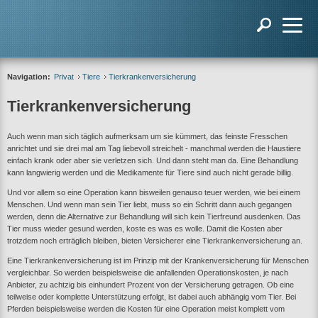
Navigation:
Privat
Tiere
Tierkrankenversicherung
Tierkrankenversicherung
Auch wenn man sich täglich aufmerksam um sie kümmert, das feinste Fresschen
anrichtet und sie drei mal am Tag liebevoll streichelt - manchmal werden die Haustiere
einfach krank oder aber sie verletzen sich. Und dann steht man da. Eine Behandlung
kann langwierig werden und die Medikamente für Tiere sind auch nicht gerade billig.
Und vor allem so eine Operation kann bisweilen genauso teuer werden, wie bei einem
Menschen. Und wenn man sein Tier liebt, muss so ein Schritt dann auch gegangen
werden, denn die Alternative zur Behandlung will sich kein Tierfreund ausdenken. Das
Tier muss wieder gesund werden, koste es was es wolle. Damit die Kosten aber
trotzdem noch erträglich bleiben, bieten Versicherer eine Tierkrankenversicherung an.
Eine Tierkrankenversicherung ist im Prinzip mit der Krankenversicherung für Menschen
vergleichbar. So werden beispielsweise die anfallenden Operationskosten, je nach
Anbieter, zu achtzig bis einhundert Prozent von der Versicherung getragen. Ob eine
teilweise oder komplette Unterstützung erfolgt, ist dabei auch abhängig vom Tier. Bei
Pferden beispielsweise werden die Kosten für eine Operation meist komplett vom