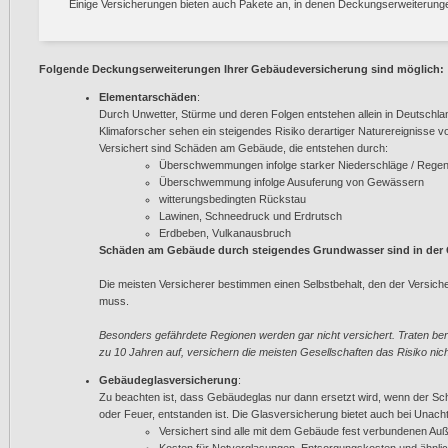
Einige Versicherungen bieten auch Pakete an, in denen Deckungserweiterungen
Folgende Deckungserweiterungen Ihrer Gebäudeversicherung sind möglich:
Elementarschäden
:
Durch Unwetter, Stürme und deren Folgen entstehen allein in Deutschlan
Klimaforscher sehen ein steigendes Risiko derartiger Naturereignisse v
Versichert sind Schäden am Gebäude, die entstehen durch:
Überschwemmungen infolge starker Niederschläge / Regenf
Überschwemmung infolge Ausuferung von Gewässern
witterungsbedingten Rückstau
Lawinen, Schneedruck und Erdrutsch
Erdbeben, Vulkanausbruch
Schäden am Gebäude durch steigendes Grundwasser sind in der G
Die meisten Versicherer bestimmen einen Selbstbehalt, den der Versic
muss.
Besonders gefährdete Regionen werden gar nicht versichert. Traten ber
zu 10 Jahren auf, versichern die meisten Gesellschaften das Risiko nich
Gebäudeglasversicherung
:
Zu beachten ist, dass Gebäudeglas nur dann ersetzt wird, wenn der Sch
oder Feuer, entstanden ist. Die Glasversicherung bietet auch bei Unac
Versichert sind alle mit dem Gebäude fest verbundenen Au