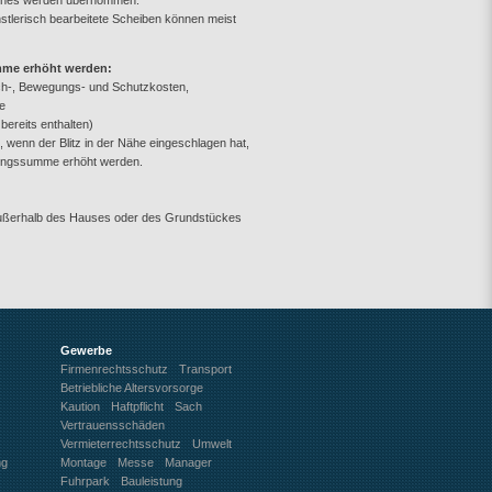
iches werden übernommen.
tlerisch bearbeitete Scheiben können meist
mme erhöht werden:
ch-, Bewegungs- und Schutzkosten,
e
bereits enthalten)
wenn der Blitz in der Nähe eingeschlagen hat,
ungssumme erhöht werden.
außerhalb des Hauses oder des Grundstückes
Gewerbe
Firmenrechtsschutz
Transport
Betriebliche Altersvorsorge
Kaution
Haftpflicht
Sach
Vertrauensschäden
Vermieterrechtsschutz
Umwelt
ng
Montage
Messe
Manager
Fuhrpark
Bauleistung