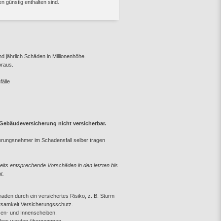
 günstig enthalten sind.
d jährlich Schäden in Millionenhöhe.
oraus.
älle
ebäudeversicherung nicht versicherbar.
herungsnehmer im Schadensfall selber tragen
eits entsprechende Vorschäden in den letzten bis
t.
aden durch ein versichertes Risiko, z. B. Sturm
htsamkeit Versicherungsschutz.
ßen- und Innenscheiben.