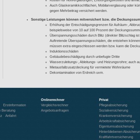
Kosten für Notverglasungen, Entsorgungskosten und ähnl
Auch Glaskeramikkochflächen, Mobilarverglasung oder küns
gegen Mehrbeitrag versichert werden.
Sonstige Leistungen können mitversichert bzw. die Deckungssu
Erhöhung der Entschädigungsgrenzen für Aufräum-, Abbru
beispielsweise von 10 auf 100 Prozent der Deckungssumm
Überspannungsschäden durch Blitz (direkter Blitzschlag ist 
Auftretende Überspannungsschäden, die entstehen können, 
müssen extra eingeschlossen werden bzw. kann die Deck
Induktionsschäden
Gebäudebeschädigung durch unbefugte Dritte
Wasserzuleitungs-, Ableitungs- und Heizungsrohre; auch 
Mietausfallzusatzdeckung für vermietete Wohnräume
Dekontamination von Erdreich uvm.
Onlinerechner
Privat
Erstinformation
Vergleichsrechner
Pflegeabsicherung
e Beratung
Angebotsanfragen
Sozialversicherung
tz
Anfahrt
Krankenversicherung
Arbeitskraftabsicherung
Eigentumsabsicherung
Hinterbliebenen Absicheru
Kraftfahrtversicherung