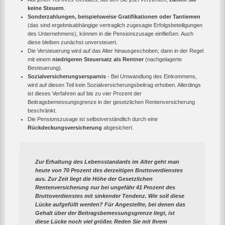
keine Steuern
.
Sonderzahlungen, beispielsweise Gratifikationen oder Tantiemen
(das sind ergebnisabhängige vertraglich zugesagte Erfolgsbeteiligungen
des Unternehmens), können in die Pensionszusage einfließen. Auch
diese bleiben zunächst unversteuert.
Die Versteuerung wird auf das Alter hinausgeschoben; dann in der Regel
mit einem
niedrigeren Steuersatz als Rentner
(nachgelagerte
Besteuerung).
Sozialversicherungsersparnis
- Bei Umwandlung des Einkommens,
wird auf diesen Teil kein Sozialversicherungsbeitrag erhoben. Allerdings
ist dieses Verfahren auf bis zu vier Prozent der
Beitragsbemessungsgrenze in der gesetzlichen Rentenversicherung
beschränkt.
Die Pensionszusage ist selbstverständlich durch eine
Rückdeckungsversicherung
abgesichert.
Zur Erhaltung des Lebensstandards im Alter geht man
heute von 70 Prozent des derzeitigen Bruttoverdienstes
aus. Zur Zeit liegt die Höhe der Gesetzlichen
Rentenversicherung nur bei ungefähr 41 Prozent des
Bruttoverdienstes mit sinkender Tendenz. Wie soll diese
Lücke aufgefüllt werden? Für Angestellte, bei denen das
Gehalt über der Beitragsbemessungsgrenze liegt, ist
diese Lücke noch viel größer. Reden Sie mit Ihrem