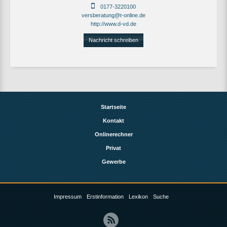
0177-3220100
versberatung@t-online.de
http://www.d-vd.de
Nachricht schreiben
Startseite
Kontakt
Onlinerechner
Privat
Gewerbe
Impressum
Erstinformation
Lexikon
Suche