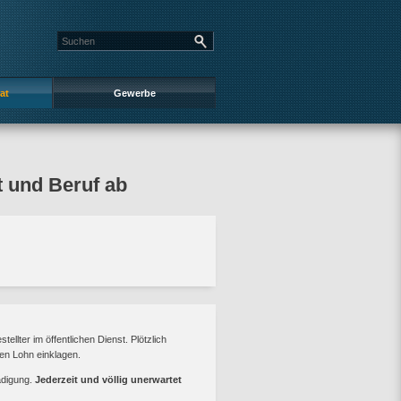
at
Gewerbe
t und Beruf ab
ellter im öffentlichen Dienst. Plötzlich
den Lohn einklagen.
ädigung.
Jederzeit und völlig unerwartet