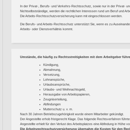
In der Privat-, Berufs- und Verkehrs-Rechtsschutz, sowie nur in der Privat- 
Nichtselbstständige, werden die rechtlichen Interessen rund um Beruf und Arbe
Die Arbeits-Rechtsschutzversicherung kann mit eingeschlossen werden.
Die Berufs- und Arbeits-Rechtsschutz unterstützt Sie, wenn es zu Auseinander
Arbeits- oder Dienstverhältnis kommt.
Umstände, die häufig zu Rechtsstreitigkeiten mit dem Arbeitgeber führ
Kündigung,
Abmahnung,
Versetzung,
Lohnanspüche,
Urlaubsansprüche,
Urlaubs- und Weihnachtsgeld,
Herausgabe von Arbeitspapieren,
Zeugniserteilung,
Abfindungen
Mutterschutz u. v. m.
Nach 30 Jahren Betriebszugehörigkeit wurde einem Mitarbeiter gekündigt.
Der Angestellte erhob fristgerecht Klage. Das folgende Rechtsverfahren führt
Angestellte erhielt für den Verlust des Arbeitsplatzes eine Abfindung in Höhe v
Die Arbeitsrechtsschutzversicherung übernahm die Kosten für den Rec