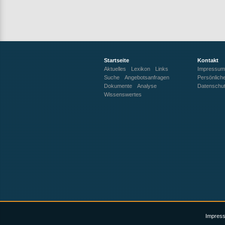
Startseite
Kontakt
Aktuelles
Lexikon
Links
Impressum
Suche
Angebotsanfragen
Persönlich
Dokumente
Analyse
Datenschu
Wissenswertes
Impres