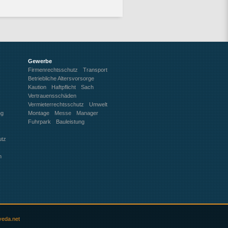
Gewerbe
Firmenrechtsschutz
Transport
Betriebliche Altersvorsorge
Kaution
Haftpflicht
Sach
Vertrauensschäden
Vermieterrechtsschutz
Umwelt
ng
Montage
Messe
Manager
Fuhrpark
Bauleistung
utz
n
veda.net