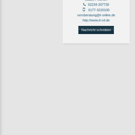
02234-207730
0177-3220100
versberatung@t-online.de
http://www.d-vd.de
Nachricht schreiben