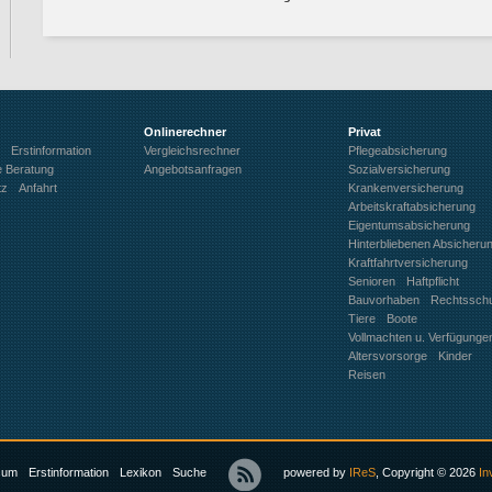
Onlinerechner
Privat
Erstinformation
Vergleichsrechner
Pflegeabsicherung
e Beratung
Angebotsanfragen
Sozialversicherung
tz
Anfahrt
Krankenversicherung
Arbeitskraftabsicherung
Eigentumsabsicherung
Hinterbliebenen Absicheru
Kraftfahrtversicherung
Senioren
Haftpflicht
Bauvorhaben
Rechtssch
Tiere
Boote
Vollmachten u. Verfügunge
Altersvorsorge
Kinder
Reisen
sum
Erstinformation
Lexikon
Suche
powered by
IReS
, Copyright © 2026
In