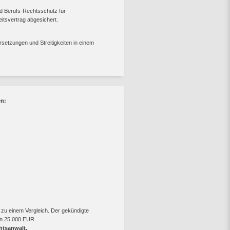
und Berufs-Rechtsschutz für
itsvertrag abgesichert.
setzungen und Streitigkeiten in einem
en:
e zu einem Vergleich. Der gekündigte
on
25.000 EUR
.
htsanwalt.