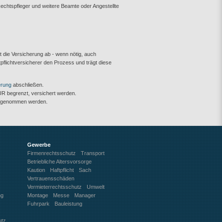
 Rechtspfleger und weitere Beamte oder Angestellte
t die Versicherung ab - wenn nötig, auch
tpflichtversicherer den Prozess und trägt diese
erung
abschließen.
EUR begrenzt, versichert werden.
aufgenommen werden.
Gewerbe
Firmenrechtsschutz
Transport
Betriebliche Altersvorsorge
Kaution
Haftpflicht
Sach
Vertrauensschäden
Vermieterrechtsschutz
Umwelt
ng
Montage
Messe
Manager
Fuhrpark
Bauleistung
utz