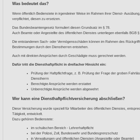
Was bedeutet das?
Wenn öffentlich Bedienstete in irgendeiner Weise im Rahmen ihrer Dienst- Ausübung
verpflichtet, diesen zu ersetzen.
Das Bundesbeamtengesetz formuliert diesen Grundsatz im § 78.
Auch Beamte oder Angestellte des öffentlichen Dienstes unterliegen ebenfalls BGB §
Die entstandenen Sach- oder Vermögensschäden können im Rahmen des Rückgriffs 
Bestimmungen durch den Dienstherren entstehen.
Auch mit direkten Ansprüchen durch Geschädigte muss gerechnet werden.
Dafür tritt die Diensthaftpflicht in dreifacher Hinsicht ein:
Prüfung der Haftpflichtfrage, z. B. Prüfung der Frage der groben Fahrl
Dienstherrn
Berechtigte Ansprüche werden erstattet
Unberechtigte Ansprüche werden abgewehrt
Wer kann eine Diensthaftpflichtversicherung abschließen?
Diese Versicherung wurde speziell für Mitarbeiter des öffentlichen Dienstes, entsp
Tätigkeit, entwickelt.
Dazu gehören Bedienstete:
im schulischen Bereich - Lehrerhaftpflicht
bei der Polizei, Zoll, Bundeswehr und Bundesgrenzschutz
in Verwaltungen und öffentlichen Diensten (Angestellte oder Beamte)