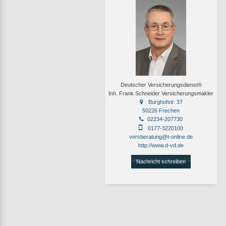
Deutscher Versicherungsdienst®
Inh. Frank Schneider Versicherungsmakler
Burghofstr. 37
50226 Frechen
02234-207730
0177-3220100
versberatung@t-online.de
http://www.d-vd.de
Nachricht schreiben