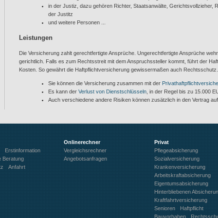
in der Justiz, dazu gehören Richter, Staatsanwälte, Gerichtsvollzieher,
der Justitz
und weitere Personen ...
Leistungen
Die Versicherung zahlt gerechtfertigte Ansprüche. Ungerechtfertigte Ansprüche wehr
gerichtlich. Falls es zum Rechtsstreit mit dem Anspruchssteller kommt, führt der Haf
Kosten. So gewährt die Haftpflichtversicherung gewissermaßen auch Rechtsschutz.
Sie können die Versicherung zusammen mit der
Privathaftpflichtversich
Es kann der
Verlust von Dienstschlüsseln
, in der Regel bis zu 15.000 
Auch verschiedene andere Risiken können zusätzlich in den Vertrag 
Onlinerechner
Privat
Erstinformation
Vergleichsrechner
Pflegeabsicherung
e Beratung
Angebotsanfragen
Sozialversicherung
tz
Anfahrt
Krankenversicherung
Arbeitskraftabsicherung
Eigentumsabsicherung
Hinterbliebenen Absicheru
Kraftfahrtversicherung
Senioren
Haftpflicht
Bauvorhaben
Rechtssch