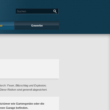
at
Gewerbe
rch: Feuer, Blitzschlag und Explosion;
iese Risiken sind generell abgesichert.
ztümer wie Gartengeräte oder die
enen Garage befinden.