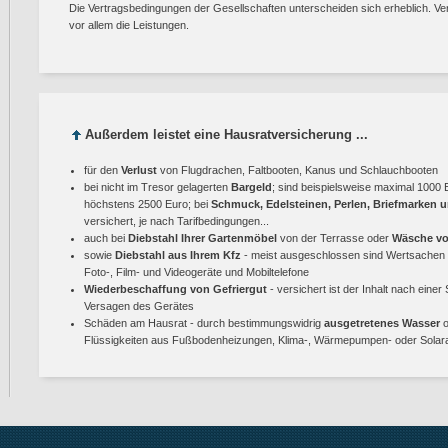
Die Vertragsbedingungen der Gesellschaften unterscheiden sich erheblich. Ver
vor allem die Leistungen.
Außerdem leistet eine Hausratversicherung ...
für den
Verlust
von Flugdrachen, Faltbooten, Kanus und Schlauchbooten
bei nicht im Tresor gelagerten
Bargeld
; sind beispielsweise maximal 1000 
höchstens 2500 Euro; bei
Schmuck, Edelsteinen, Perlen, Briefmarken
versichert, je nach Tarifbedingungen...
auch bei
Diebstahl Ihrer Gartenmöbel
von der Terrasse oder
Wäsche vo
sowie
Diebstahl aus Ihrem Kfz
- meist ausgeschlossen sind Wertsachen 
Foto-, Film- und Videogeräte und Mobiltelefone
Wiederbeschaffung von Gefriergut
- versichert ist der Inhalt nach ein
Versagen des Gerätes
Schäden am Hausrat - durch bestimmungswidrig
ausgetretenes Wasser
o
Flüssigkeiten aus Fußbodenheizungen, Klima-, Wärmepumpen- oder Solar