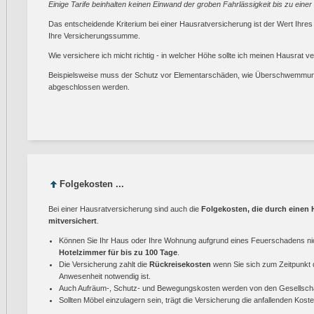
Einige Tarife beinhalten keinen Einwand der groben Fahrlässigkeit bis zu ein
Das entscheidende Kriterium bei einer Hausratversicherung ist der Wert Ihre
Ihre Versicherungssumme.
Wie versichere ich micht richtig - in welcher Höhe sollte ich meinen Hausrat v
Beispielsweise muss der Schutz vor Elementarschäden, wie Überschwemmun
abgeschlossen werden.
Folgekosten ...
Bei einer Hausratversicherung sind auch die
Folgekosten, die durch einen
mitversichert
.
Können Sie Ihr Haus oder Ihre Wohnung aufgrund eines Feuerschadens nicht
Hotelzimmer für bis zu 100 Tage
.
Die Versicherung zahlt die
Rückreisekosten
wenn Sie sich zum Zeitpunkt 
Anwesenheit notwendig ist.
Auch Aufräum-, Schutz- und Bewegungskosten werden von den Gesellschaf
Sollten Möbel einzulagern sein, trägt die Versicherung die anfallenden Koste