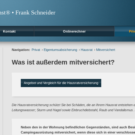
nst® • Frank Schneider
Kontakt
Onlinerechner
Priv
Navigation:
Privat
Eigentumsabsicherung
Hausrat
Mitversichert
Was ist außerdem mitversichert?
Angebot und Vergleich für die Hausratversicherung
Die Hausratversicherung schützt Sie bei Schäden, die an Ihrem Hausrat entstehen du
Leitungswasser; Sturm und Hagel sowie Einbruchdiebstahl, Raub und Vandalismus. D
Neben den in der Wohnung befindlichen Gegenständen, sind auch Besit
Campingausrüstung mitversichert, wenn diese sich in einer verschloss