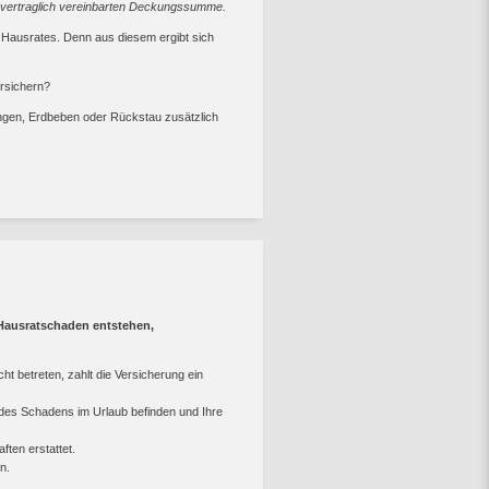
er vertraglich vereinbarten Deckungssumme.
s Hausrates. Denn aus diesem ergibt sich
ersichern?
gen, Erdbeben oder Rückstau zusätzlich
 Hausratschaden entstehen,
 betreten, zahlt die Versicherung ein
des Schadens im Urlaub befinden und Ihre
ten erstattet.
n.