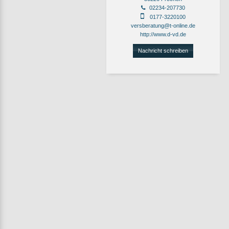
02234-207730
0177-3220100
versberatung@t-online.de
http://www.d-vd.de
Nachricht schreiben