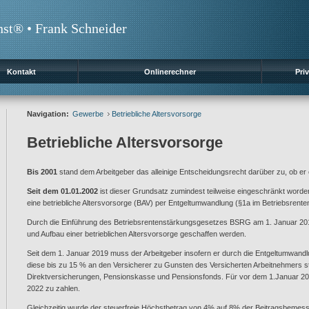
nst® • Frank Schneider
Kontakt
Onlinerechner
Priv
Navigation:
Gewerbe
Betriebliche Altersvorsorge
Betriebliche Altersvorsorge
Bis 2001
stand dem Arbeitgeber das alleinige Entscheidungsrecht darüber zu, ob er ei
Seit dem 01.01.2002
ist dieser Grundsatz zumindest teilweise eingeschränkt worde
eine betriebliche Altersvorsorge (BAV) per Entgeltumwandlung (§1a im Betriebsrente
Durch die Einführung des Betriebsrentenstärkungsgesetzes BSRG am 1. Januar 201
und Aufbau einer betrieblichen Altersvorsorge geschaffen werden.
Seit dem 1. Januar 2019 muss der Arbeitgeber insofern er durch die Entgeltumwandl
diese bis zu 15 % an den Versicherer zu Gunsten des Versicherten Arbeitnehmers steu
Direktversicherungen, Pensionskasse und Pensionsfonds. Für vor dem 1.Januar 20
2022 zu zahlen.
Gleichzeitig wurde der steuerfreie Höchstbetrag von 4% auf 8% der Beitragsbeme