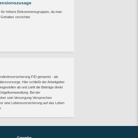
Pensionszusage
tiv für höhere Einkommensgruppen, da man
n Gehaltes verzichtet.
endirektversicherung FID genannt) - als
tersvorsorge. Hier schließt der Arbeitgeber
ngestellen ab und zahlt die Beiträge direkt
Entgeltumwandlung. Bei der
tgeber sein Versorgung-Versprechen
er eine Lebensversicherung auf das Leben
e
Gewerbe