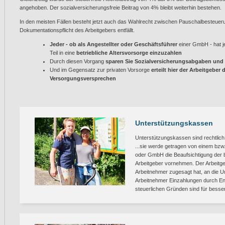
angehoben. Der sozialversicherungsfreie Beitrag von 4% bleibt weiterhin bestehen.
In den meisten Fällen besteht jetzt auch das Wahlrecht zwischen Pauschalbesteueru
Dokumentationspflicht des Arbeitgebers entfällt.
Jeder - ob als Angestellter oder Geschäftsführer
einer GmbH - hat j
Teil in eine
betriebliche Altersvorsorge einzuzahlen
Durch diesen Vorgang
sparen Sie Sozialversicherungsabgaben und
Und im Gegensatz zur privaten Vorsorge
erteilt hier der Arbeitgebe
Versorgungsversprechen
Unterstützungskassen
Unterstützungskassen sind rechtlich
...sie werde getragen von einem bzw
oder GmbH die Beaufsichtigung der be
Arbeitgeber vornehmen. Der Arbeitgeb
Arbeitnehmer zugesagt hat, an die 
Arbeitnehmer Einzahlungen durch E
steuerlichen Gründen sind für bess