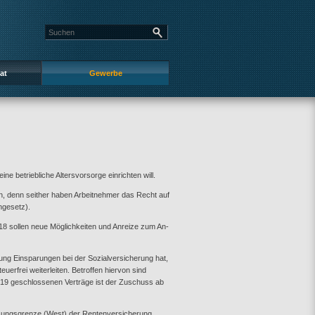
at
Gewerbe
ne betriebliche Altersvorsorge einrichten will.
n, denn seither haben Arbeitnehmer das Recht auf
ngesetz).
8 sollen neue Möglichkeiten und Anreize zum An-
ung Einsparungen bei der Sozialversicherung hat,
erfrei weiterleiten. Betroffen hiervon sind
19 geschlossenen Verträge ist der Zuschuss ab
ssungsgrenze (West) der Rentenversicherung