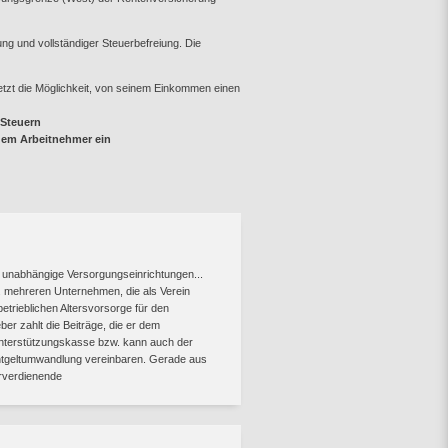
ng und vollständiger Steuerbefreiung. Die
etzt die Möglichkeit, von seinem Einkommen einen
 Steuern
r dem Arbeitnehmer ein
 unabhängige Versorgungseinrichtungen...
. mehreren Unternehmen, die als Verein
trieblichen Altersvorsorge für den
er zahlt die Beiträge, die er dem
Unterstützungskasse bzw. kann auch der
ntgeltumwandlung vereinbaren. Gerade aus
erverdienende