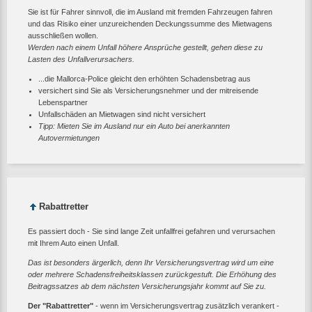
Sie ist für Fahrer sinnvoll, die im Ausland mit fremden Fahrzeugen fahren
und das Risiko einer unzureichenden Deckungssumme des Mietwagens
ausschließen wollen.
Werden nach einem Unfall höhere Ansprüche gestellt, gehen diese zu
Lasten des Unfallverursachers.
...die Mallorca-Police gleicht den erhöhten Schadensbetrag aus
versichert sind Sie als Versicherungsnehmer und der mitreisende
Lebenspartner
Unfallschäden an Mietwagen sind nicht versichert
Tipp: Mieten Sie im Ausland nur ein Auto bei anerkannten
Autovermietungen
Rabattretter
Es passiert doch - Sie sind lange Zeit unfallfrei gefahren und verursachen
mit Ihrem Auto einen Unfall.
Das ist besonders ärgerlich, denn Ihr Versicherungsvertrag wird um eine
oder mehrere Schadensfreiheitsklassen zurückgestuft. Die Erhöhung des
Beitragssatzes ab dem nächsten Versicherungsjahr kommt auf Sie zu.
Der "Rabattretter"
- wenn im Versicherungsvertrag zusätzlich verankert -