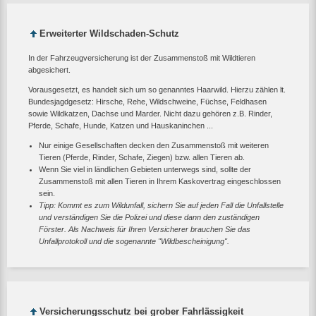
Erweiterter Wildschaden-Schutz
In der Fahrzeugversicherung ist der Zusammenstoß mit Wildtieren
abgesichert.
Vorausgesetzt, es handelt sich um so genanntes Haarwild. Hierzu zählen lt.
Bundesjagdgesetz: Hirsche, Rehe, Wildschweine, Füchse, Feldhasen
sowie Wildkatzen, Dachse und Marder. Nicht dazu gehören z.B. Rinder,
Pferde, Schafe, Hunde, Katzen und Hauskaninchen ...
Nur einige Gesellschaften decken den Zusammenstoß mit weiteren
Tieren (Pferde, Rinder, Schafe, Ziegen) bzw. allen Tieren ab.
Wenn Sie viel in ländlichen Gebieten unterwegs sind, sollte der
Zusammenstoß mit allen Tieren in Ihrem Kaskovertrag eingeschlossen
sein.
Tipp: Kommt es zum Wildunfall, sichern Sie auf jeden Fall die Unfallstelle
und verständigen Sie die Polizei und diese dann den zuständigen
Förster. Als Nachweis für Ihren Versicherer brauchen Sie das
Unfallprotokoll und die sogenannte "Wildbescheinigung".
Versicherungsschutz bei grober Fahrlässigkeit