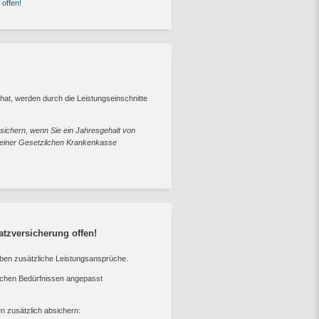
 offen!
n hat, werden durch die Leistungseinschnitte
sichern, wenn Sie ein Jahresgehalt von
n einer Gesetzlichen Krankenkasse
atzversicherung offen!
haben zusätzliche Leistungsansprüche.
lichen Bedürfnissen angepasst
n zusätzlich absichern: