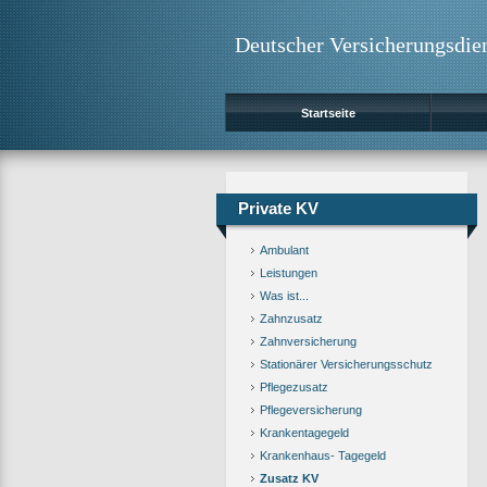
Deutscher Versicherungsdie
Startseite
Private KV
Ambulant
Leistungen
Was ist...
Zahnzusatz
Zahnversicherung
Stationärer Versicherungsschutz
Pflegezusatz
Pflegeversicherung
Krankentagegeld
Krankenhaus- Tagegeld
Zusatz KV