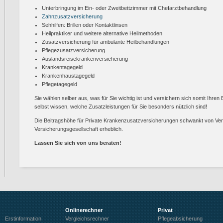
Unterbringung im Ein- oder Zweitbettzimmer mit Chefarztbehandlung
Zahnzusatzversicherung
Sehhilfen: Brillen oder Kontaktlinsen
Heilpraktiker und weitere alternative Heilmethoden
Zusatzversicherung für ambulante Heilbehandlungen
Pflegezusatzversicherung
Auslandsreisekrankenversicherung
Krankentagegeld
Krankenhaustagegeld
Pflegetagegeld
Sie wählen selber aus, was für Sie wichtig ist und versichern sich somit Ihre
selbst wissen, welche Zusatzleistungen für Sie besonders nützlich sind!
Die Beitragshöhe für Private Krankenzusatzversicherungen schwankt von Ver
Versicherungsgesellschaft erheblich.
Lassen Sie sich von uns beraten!
Onlinerechner
Privat
Erstinformation
Vergleichsrechner
Pflegeabsicherung