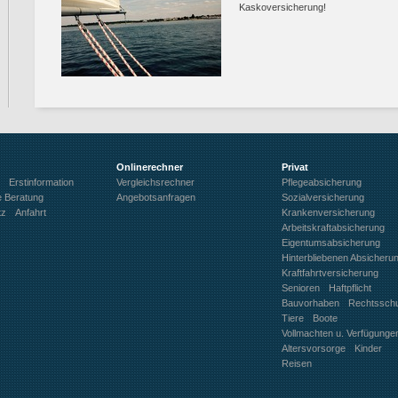
Kaskoversicherung!
Onlinerechner
Privat
Erstinformation
Vergleichsrechner
Pflegeabsicherung
e Beratung
Angebotsanfragen
Sozialversicherung
tz
Anfahrt
Krankenversicherung
Arbeitskraftabsicherung
Eigentumsabsicherung
Hinterbliebenen Absicheru
Kraftfahrtversicherung
Senioren
Haftpflicht
Bauvorhaben
Rechtssch
Tiere
Boote
Vollmachten u. Verfügunge
Altersvorsorge
Kinder
Reisen