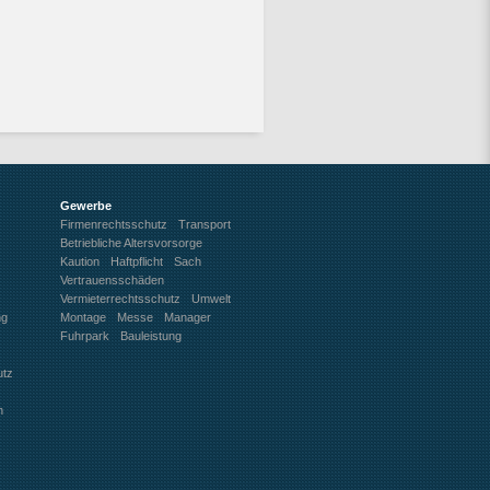
Gewerbe
Firmenrechtsschutz
Transport
Betriebliche Altersvorsorge
Kaution
Haftpflicht
Sach
Vertrauensschäden
Vermieterrechtsschutz
Umwelt
ng
Montage
Messe
Manager
Fuhrpark
Bauleistung
utz
n