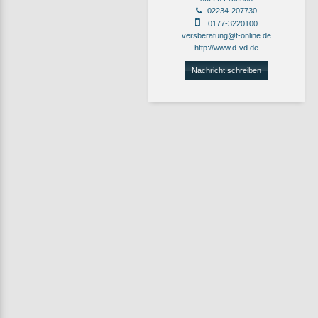
02234-207730
0177-3220100
versberatung@t-online.de
http://www.d-vd.de
Nachricht schreiben