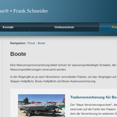
nst® • Frank Schneider
Kontakt
Onlinerechner
Priv
Navigation:
Privat
Boote
Boote
Eine Wassersportversicherung bietet Schutz für wassersportbedingte Schäden, die 
Wassersportfahrzeugen verursacht werden.
In der Regel gibt es je nach Versicherer verschieden Pakete, um das Vergnügen a
Skipper-Haftpflicht, Boots-Haftpflicht und Boots-Kaskoversicherung.
Trailerversicherung für B
Der "blaue Versicherungsschein", di
einerseits auf die Farbe des Papiers
dem die Versicherung im weitesten S