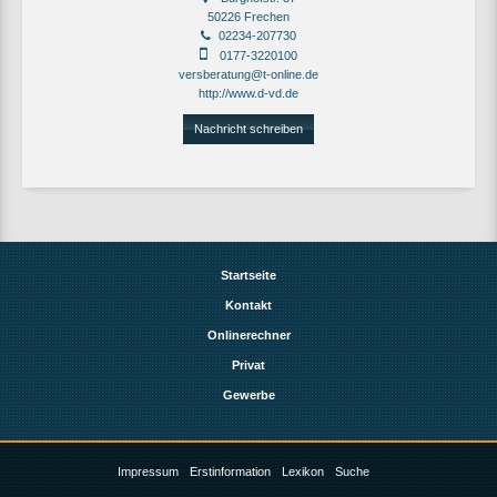
50226 Frechen
02234-207730
0177-3220100
versberatung@t-online.de
http://www.d-vd.de
Nachricht schreiben
Startseite
Kontakt
Onlinerechner
Privat
Gewerbe
Impressum
Erstinformation
Lexikon
Suche