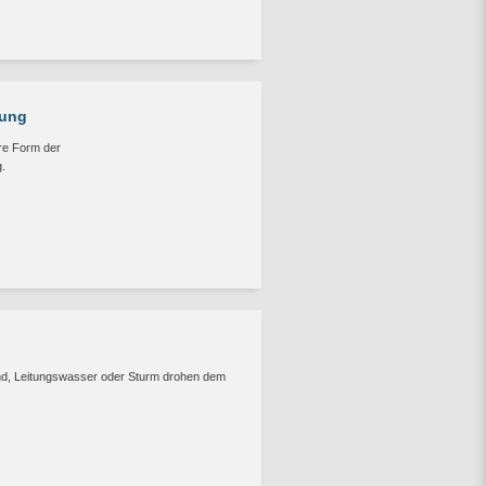
rung
re Form der
.
nd, Leitungswasser oder Sturm drohen dem