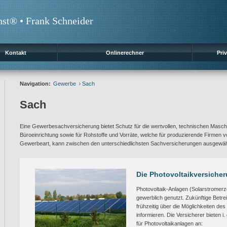
nst® • Frank Schneider
Kontakt
Onlinerechner
Priv
Navigation:
Gewerbe
Sach
Sach
Eine Gewerbesachversicherung bietet Schutz für die wertvollen, technischen Maschi
Büroeinrichtung sowie für Rohstoffe und Vorräte, welche für produzierende Firmen v
Gewerbeart, kann zwischen den unterschiedlichsten Sachversicherungen ausgewäh
Die Photovoltaikversiche
Photovoltaik-Anlagen (Solarstromer
gewerblich genutzt. Zukünftige Betrei
frühzeitig über die Möglichkeiten des
informieren. Die Versicherer bieten i
für Photovoltaikanlagen an: