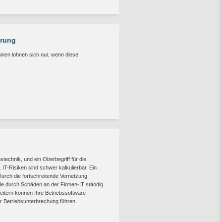
erung
nen lohnen sich nur, wenn diese
stechnik, und ein Oberbegriff für die
 IT-Risiken sind schwer kalkulierbar. Ein
. Durch die fortschreitende Vernetzung
lle durch Schäden an der Firmen-IT ständig
eitern können Ihre Betriebssoftware
r Betriebsunterbrechung führen.