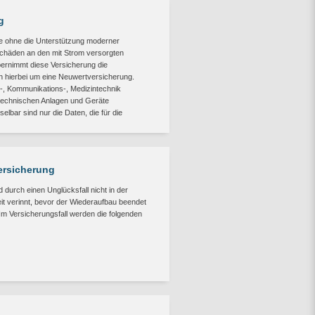
g
e ohne die Unterstützung moderner
Schäden an den mit Strom versorgten
ernimmt diese Versicherung die
h hierbei um eine Neuwertversicherung.
-, Kommunikations-, Medizintechnik
otechnischen Anlagen und Geräte
lbar sind nur die Daten, die für die
ersicherung
durch einen Unglücksfall nicht in der
it verinnt, bevor der Wiederaufbau beendet
. Im Versicherungsfall werden die folgenden