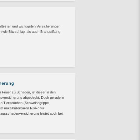
ältesten und wichtigsten Versicherungen
wie Blitzschlag, als auch Brandstiftung
cherung
Feuer zu Schaden, ist dieser in den
altsversicherung abgedeckt. Doch gerade in
rch Tierseuchen (Schweinegrippe,
m unkalkulierbaren Risiko für
tragsschadenversicherung leistet auch bei: