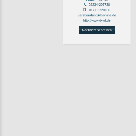
02234-207730
0177-3220100
versberatung@t-online.de
http://www.d-vd.de
Nachricht schreiben