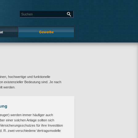
at
Gewerbe
nen, hochwertige und funktionelle
on existenzieller Bedeutung sind. Je nach
lt werden.
rung
zeuger) werden immer häufiger auch
ber einer solchen Anlage sollten sich
 Versicherungsschutzes für ihre Investition
. d. R. zwei verschiedene Vertragsmodelle