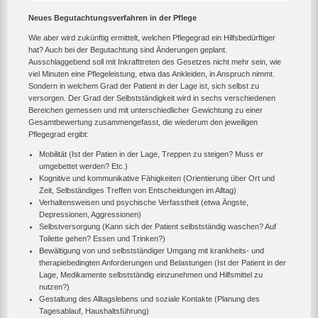
Neues Begutachtungsverfahren in der Pflege
Wie aber wird zukünftig ermittelt, welchen Pflegegrad ein Hilfsbedürftiger
hat? Auch bei der Begutachtung sind Änderungen geplant.
Ausschlaggebend soll mit Inkrafttreten des Gesetzes nicht mehr sein, wie
viel Minuten eine Pflegeleistung, etwa das Ankleiden, in Anspruch nimmt.
Sondern in welchem Grad der Patient in der Lage ist, sich selbst zu
versorgen. Der Grad der Selbstständigkeit wird in sechs verschiedenen
Bereichen gemessen und mit unterschiedlicher Gewichtung zu einer
Gesamtbewertung zusammengefasst, die wiederum den jeweiligen
Pflegegrad ergibt:
Mobilität (Ist der Patien in der Lage, Treppen zu steigen? Muss er
umgebettet werden? Etc.)
Kognitive und kommunikative Fähigkeiten (Orientierung über Ort und
Zeit, Selbständiges Treffen von Entscheidungen im Alltag)
Verhaltensweisen und psychische Verfasstheit (etwa Ängste,
Depressionen, Aggressionen)
Selbstversorgung (Kann sich der Patient selbstständig waschen? Auf
Toilette gehen? Essen und Trinken?)
Bewältigung von und selbstständiger Umgang mit krankheits- und
therapiebedingten Anforderungen und Belastungen (Ist der Patient in der
Lage, Medikamente selbstständig einzunehmen und Hilfsmittel zu
nutzen?)
Gestaltung des Alltagslebens und soziale Kontakte (Planung des
Tagesablauf, Haushaltsführung)