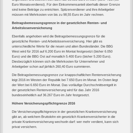
Euro Monatsverdienst). Für den Einkommensanteil oberhalb dieser Grenze
sind keine Beiträge zu entrichten. Spitzenverdiener und ihre Arbeitgeber
müssen mit Mehrkosten von bis zu 98,55 Euro im Jahr rechnen.
Beitragsbemessungsgrenze in der gesetzlichen Renten- und
Arbeitslosenversicherung
Ebenfalls angehoben wird die Beitragsbemessungsgrenze für die
gesetzliche Renten- und Arbeitslosenversicherung. Hier gibt es
unterschiedliche Werte für die neuen und alten Bundesländer. Die BBG
West wird für 2016 auf 6.200 Euro im Montat festgesetzt (bisher 6.050
Euro) und die BBG Ost auf monatlich 5.400 Euro (bisher 5.200 Euro).
Diesbezüglich können sich die Mehrkosten für Unternehmer und
Arbeitgeber schon auf järhlich 260,40 Euro summieren.
Die Beitragsbemessungsgrenze zur knappschaftlichen Rentenversicherung
leigt 2016 im Westen der Republik bei 7.650 Euro im Monat. Im Osten liegt
der Wert bei 6.650 Euro im Monat. Das vorläufige Durchschnittsentgelt in
der gesetzlichen Rentenversicherung wird für das Jahr 2016
bundeseinheitlich auf 36.267 Euro im Jahr festgesetzt.
Höhere Versicherungspflichtgrenze 2016
Die Versicherungspflichtgrenze in der gesetzlichen Krankenversicherung
gibt an, ab welchem Bruttolohn ein gesetzlich Krankenversicherter in die
private Krankenversicherung wechseln darf: wer mehr verdient, kann sich
privat versichern.