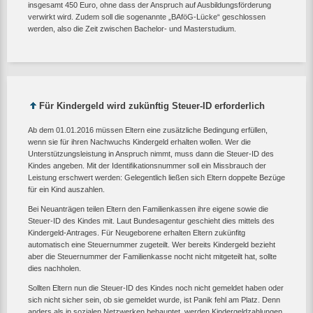
insgesamt 450 Euro, ohne dass der Anspruch auf Ausbildungsförderung
verwirkt wird. Zudem soll die sogenannte „BAföG-Lücke“ geschlossen
werden, also die Zeit zwischen Bachelor- und Masterstudium.
Für Kindergeld wird zukünftig Steuer-ID erforderlich
Ab dem 01.01.2016 müssen Eltern eine zusätzliche Bedingung erfüllen,
wenn sie für ihren Nachwuchs Kindergeld erhalten wollen. Wer die
Unterstützungsleistung in Anspruch nimmt, muss dann die Steuer-ID des
Kindes angeben. Mit der Identifikationsnummer soll ein Missbrauch der
Leistung erschwert werden: Gelegentlich ließen sich Eltern doppelte Bezüge
für ein Kind auszahlen.
Bei Neuanträgen teilen Eltern den Familienkassen ihre eigene sowie die
Steuer-ID des Kindes mit. Laut Bundesagentur geschieht dies mittels des
Kindergeld-Antrages. Für Neugeborene erhalten Eltern zukünfitg
automatisch eine Steuernummer zugeteilt. Wer bereits Kindergeld bezieht
aber die Steuernummer der Familienkasse nocht nicht mitgeteilt hat, sollte
dies nachholen.
Sollten Eltern nun die Steuer-ID des Kindes noch nicht gemeldet haben oder
sich nicht sicher sein, ob sie gemeldet wurde, ist Panik fehl am Platz. Denn
anders als in sozialen Netzwerken behauptet, werden Kindergeldzahlungen