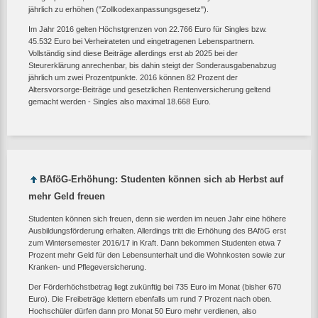
jährlich zu erhöhen ("Zollkodexanpassungsgesetz").
Im Jahr 2016 gelten Höchstgrenzen von 22.766 Euro für Singles bzw.
45.532 Euro bei Verheirateten und eingetragenen Lebenspartnern.
Vollständig sind diese Beiträge allerdings erst ab 2025 bei der
Steurerklärung anrechenbar, bis dahin steigt der Sonderausgabenabzug
jährlich um zwei Prozentpunkte. 2016 können 82 Prozent der
Altersvorsorge-Beiträge und gesetzlichen Rentenversicherung geltend
gemacht werden - Singles also maximal 18.668 Euro.
BAföG-Erhöhung: Studenten können sich ab Herbst auf
mehr Geld freuen
Studenten können sich freuen, denn sie werden im neuen Jahr eine höhere
Ausbildungsförderung erhalten. Allerdings tritt die Erhöhung des BAföG erst
zum Wintersemester 2016/17 in Kraft. Dann bekommen Studenten etwa 7
Prozent mehr Geld für den Lebensunterhalt und die Wohnkosten sowie zur
Kranken- und Pflegeversicherung.
Der Förderhöchstbetrag liegt zukünftig bei 735 Euro im Monat (bisher 670
Euro). Die Freibeträge klettern ebenfalls um rund 7 Prozent nach oben.
Hochschüler dürfen dann pro Monat 50 Euro mehr verdienen, also