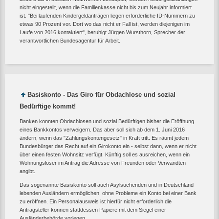
nicht eingestellt, wenn die Familienkasse nicht bis zum Neujahr informiert
ist. "Bei laufenden Kindergeldanträgen liegen erforderliche ID-Nummern zu
etwas 90 Prozent vor. Dort wo das nicht er Fall ist, werden diejenigen im
Laufe von 2016 kontaktiert", beruhigt Jürgen Wursthorn, Sprecher der
verantwortlichen Bundesagentur für Arbeit.
Basiskonto - Das Giro für Obdachlose und sozial
Bedürftige kommt!
Banken konnten Obdachlosen und sozial Bedürftigen bisher die Eröffnung
eines Bankkontos verweigern. Das aber soll sich ab dem 1. Juni 2016
ändern, wenn das "Zahlungskontengesetz" in Kraft tritt. Es räumt jedem
Bundesbürger das Recht auf ein Girokonto ein - selbst dann, wenn er nicht
über einen festen Wohnsitz verfügt. Künftig soll es ausreichen, wenn ein
Wohnungsloser im Antrag die Adresse von Freunden oder Verwandten
angibt.
Das sogenannte Basiskonto soll auch Asylsuchenden und in Deutschland
lebenden Ausländern ermöglichen, ohne Probleme ein Konto bei einer Bank
zu eröffnen. Ein Personalausweis ist hierfür nicht erforderlich die
Antragsteller können stattdessen Papiere mit dem Siegel einer
Ausländerbehörde vorlegen.