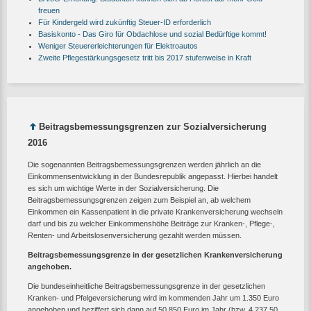
freuen
Für Kindergeld wird zukünftig Steuer-ID erforderlich
Basiskonto - Das Giro für Obdachlose und sozial Bedürftige kommt!
Weniger Steuererleichterungen für Elektroautos
Zweite Pflegestärkungsgesetz tritt bis 2017 stufenweise in Kraft
Beitragsbemessungsgrenzen zur Sozialversicherung
2016
Die sogenannten Beitragsbemessungsgrenzen werden jährlich an die
Einkommensentwicklung in der Bundesrepublik angepasst. Hierbei handelt
es sich um wichtige Werte in der Sozialversicherung. Die
Beitragsbemessungsgrenzen zeigen zum Beispiel an, ab welchem
Einkommen ein Kassenpatient in die private Krankenversicherung wechseln
darf und bis zu welcher Einkommenshöhe Beiträge zur Kranken-, Pflege-,
Renten- und Arbeitslosenversicherung gezahlt werden müssen.
Beitragsbemessungsgrenze in der gesetzlichen Krankenversicherung
angehoben.
Die bundeseinheitliche Beitragsbemessungsgrenze in der gesetzlichen
Kranken- und Pfelgeversicherung wird im kommenden Jahr um 1.350 Euro
angehoben und beziffert sich dann auf 50.850 Euro im Jahr (bzw. 4.237,50