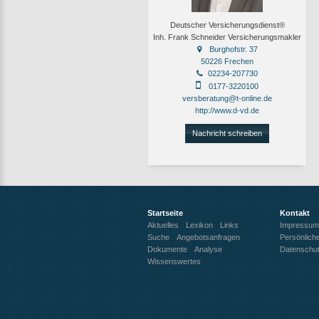
Deutscher Versicherungsdienst®
Inh. Frank Schneider Versicherungsmakler
Burghofstr. 37
50226 Frechen
02234-207730
0177-3220100
versberatung@t-online.de
http://www.d-vd.de
Nachricht schreiben
Startseite
Kontakt
Aktuelles
Lexikon
Links
Impressum
Suche
Angebotsanfragen
Persönlich
Dokumente
Analyse
Datenschu
Wissenswertes