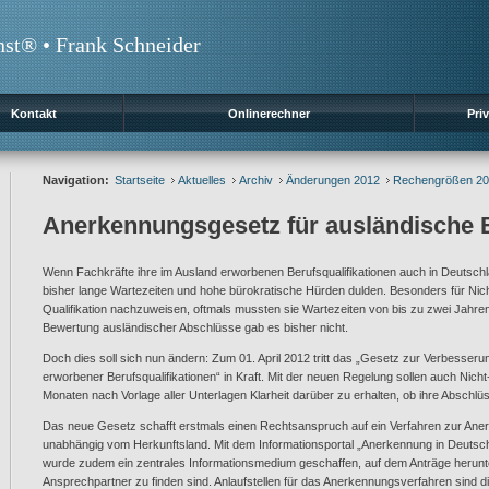
nst® • Frank Schneider
Kontakt
Onlinerechner
Priv
Navigation:
Startseite
Aktuelles
Archiv
Änderungen 2012
Rechengrößen 2
Anerkennungsgesetz für ausländische B
Wenn Fachkräfte ihre im Ausland erworbenen Berufsqualifikationen auch in Deutsch
bisher lange Wartezeiten und hohe bürokratische Hürden dulden. Besonders für Nich
Qualifikation nachzuweisen, oftmals mussten sie Wartezeiten von bis zu zwei Jahren 
Bewertung ausländischer Abschlüsse gab es bisher nicht.
Doch dies soll sich nun ändern: Zum 01. April 2012 tritt das „Gesetz zur Verbesser
erworbener Berufsqualifikationen“ in Kraft. Mit der neuen Regelung sollen auch Nich
Monaten nach Vorlage aller Unterlagen Klarheit darüber zu erhalten, ob ihre Abschl
Das neue Gesetz schafft erstmals einen Rechtsanspruch auf ein Verfahren zur Aner
unabhängig vom Herkunftsland. Mit dem Informationsportal „Anerkennung in Deutsc
wurde zudem ein zentrales Informationsmedium geschaffen, auf dem Anträge herun
Ansprechpartner zu finden sind. Anlaufstellen für das Anerkennungsverfahren sind d