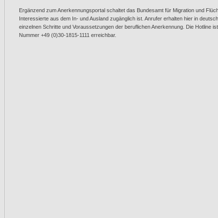
Ergänzend zum Anerkennungsportal schaltet das Bundesamt für Migration und Flüchtli
Interessierte aus dem In- und Ausland zugänglich ist. Anrufer erhalten hier in deuts
einzelnen Schritte und Voraussetzungen der beruflichen Anerkennung. Die Hotline ist
Nummer +49 (0)30-1815-1111 erreichbar.