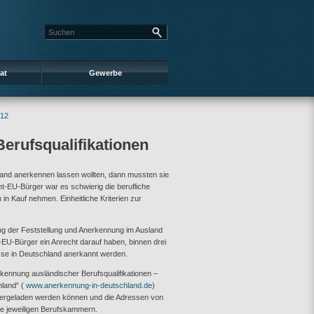
at
Gewerbe
012
erufsqualifikationen
land anerkennen lassen wollten, dann mussten sie
t-EU-Bürger war es schwierig die berufliche
in Kauf nehmen. Einheitliche Kriterien zur
ung der Feststellung und Anerkennung im Ausland
t-EU-Bürger ein Anrecht darauf haben, binnen drei
üsse in Deutschland anerkannt werden.
kennung ausländischer Berufsqualifikationen –
hland“ (
www.anerkennung-in-deutschland.de
)
tergeladen werden können und die Adressen von
ie jeweiligen Berufskammern.