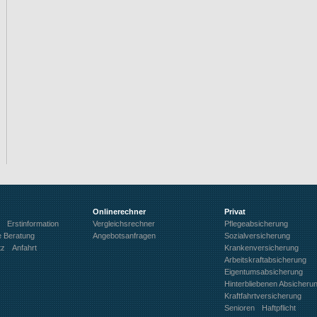
Onlinerechner
Privat
Erstinformation
Vergleichsrechner
Pflegeabsicherung
e Beratung
Angebotsanfragen
Sozialversicherung
tz
Anfahrt
Krankenversicherung
Arbeitskraftabsicherung
Eigentumsabsicherung
Hinterbliebenen Absicheru
Kraftfahrtversicherung
Senioren
Haftpflicht