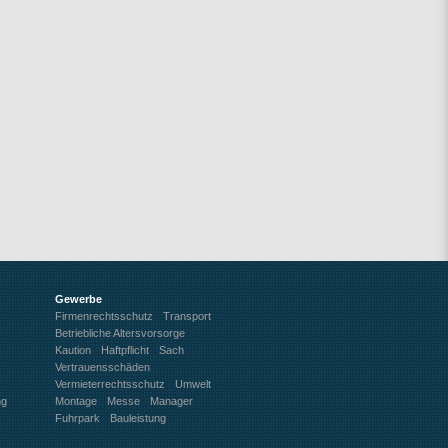
Gewerbe
Firmenrechtsschutz
Transport
Betriebliche Altersvorsorge
Kaution
Haftpflicht
Sach
Vertrauensschäden
Vermieterrechtsschutz
Umwelt
ng
Montage
Messe
Manager
Fuhrpark
Bauleistung