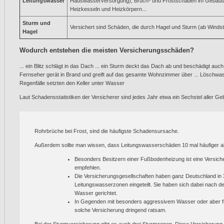
Leitungswasser
Hauswasserversorgung), Bruch- und Frostschäden im Gebäude 
Heizkesseln und Heizkörpern...
Sturm und
Versichert sind Schäden, die durch Hagel und Sturm (ab Winds
Hagel
Wodurch entstehen die meisten Versicherungsschäden?
... ein Blitz schlägt in das Dach ... ein Sturm deckt das Dach ab und beschädigt au
Fernseher gerät in Brand und greift auf das gesamte Wohnzimmer über ... Löschwas
Regenfälle setzten den Keller unter Wasser
Laut Schadensstatistiken der Versicherer sind jedes Jahr etwa ein Sechstel aller G
Rohrbrüche bei Frost, sind die häufigste Schadensursache.
Außerdem sollte man wissen, dass Leitungswasserschäden 10 mal häufiger a
Besonders Besitzern einer Fußbodenheizung ist eine Versi
empfehlen.
Die Versicherungsgesellschaften haben ganz Deutschland in 3
Leitungswasserzonen eingeteilt. Sie haben sich dabei nac
Wasser gerichtet.
In Gegenden mit besonders aggressivem Wasser oder aber für
solche Versicherung dringend ratsam.
Bei der Sturmversicherung gibt es auch drei Sturmzonen. Diese Versicherung l