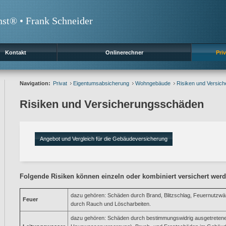
nst® • Frank Schneider
Kontakt
Onlinerechner
Priv
Navigation:
Privat
Eigentumsabsicherung
Wohngebäude
Risiken und Versic
Risiken und Versicherungsschäden
Angebot und Vergleich für die Gebäudeversicherung
Folgende Risiken können einzeln oder kombiniert versichert werd
dazu gehören: Schäden durch Brand, Blitzschlag, Feuernutzw
Feuer
durch Rauch und Löscharbeiten.
dazu gehören: Schäden durch bestimmungswidrig ausgetreten