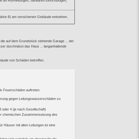
an Rohrleitungen, Sanitären Einrichtungen,
tärke 8) am versicherten Gebäude entstehen.
ch die auf dem Grundstück stehende Garage ... der
ser durchnässt das Haus ... langanhaltende
ebäude von Schäden betroffen.
ls Feuerschäden auftreten.
cherung gegen Leitungswasserschäden zu
 oder 4 (je nach Gesellschaft)
h der chemischen Zusammensetzung des
 Häuser mit alten Leitungen ist eine
ohnt sich natürlich am ehesten für die