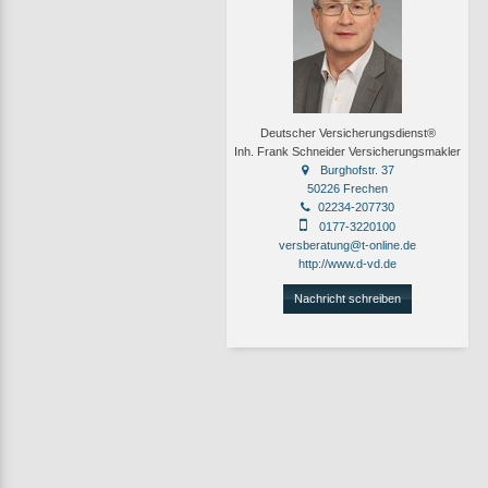
Deutscher Versicherungsdienst®
Inh. Frank Schneider Versicherungsmakler
Burghofstr. 37
50226 Frechen
02234-207730
0177-3220100
versberatung@t-online.de
http://www.d-vd.de
Nachricht schreiben