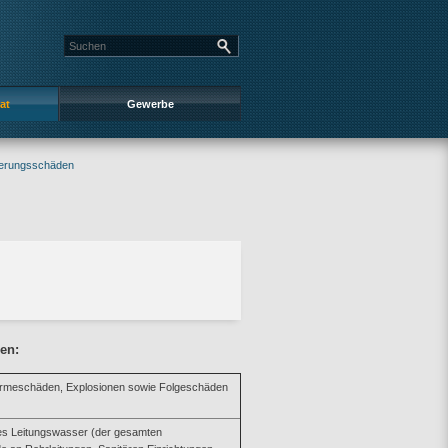
at
Gewerbe
herungsschäden
en:
ärmeschäden, Explosionen sowie Folgeschäden
es Leitungswasser (der gesamten