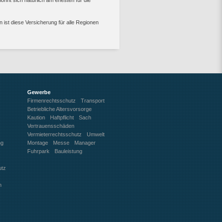
n ist diese Versicherung für alle Regionen
Gewerbe
Firmenrechtsschutz
Transport
Betriebliche Altersvorsorge
Kaution
Haftpflicht
Sach
Vertrauensschäden
Vermieterrechtsschutz
Umwelt
ng
Montage
Messe
Manager
Fuhrpark
Bauleistung
utz
n