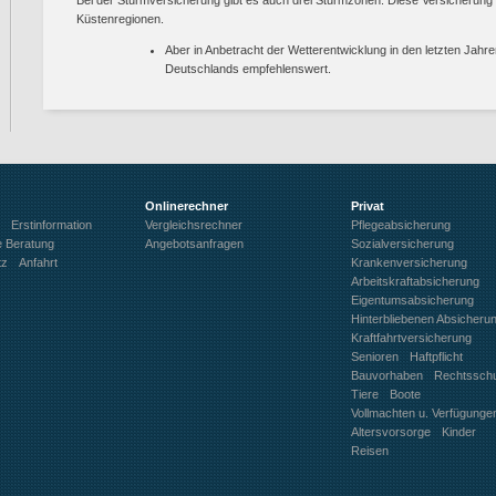
Küstenregionen.
Aber in Anbetracht der Wetterentwicklung in den letzten Jahre
Deutschlands empfehlenswert.
Onlinerechner
Privat
Erstinformation
Vergleichsrechner
Pflegeabsicherung
e Beratung
Angebotsanfragen
Sozialversicherung
tz
Anfahrt
Krankenversicherung
Arbeitskraftabsicherung
Eigentumsabsicherung
Hinterbliebenen Absicheru
Kraftfahrtversicherung
Senioren
Haftpflicht
Bauvorhaben
Rechtssch
Tiere
Boote
Vollmachten u. Verfügunge
Altersvorsorge
Kinder
Reisen