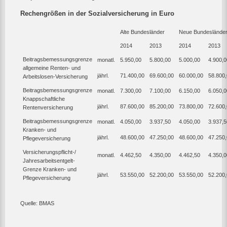
Rechengrößen in der Sozialversicherung in Euro
Alte Bundesländer
Neue Bundeslände
2014
2013
2014
2013
Beitragsbemessungsgrenze
monatl.
5.950,00
5.800,00
5.000,00
4.900,0
allgemeine Renten- und
jährl.
71.400,00
69.600,00
60.000,00
58.800
Arbeitslosen-Versicherung
Beitragsbemessungsgrenze
monatl.
7.300,00
7.100,00
6.150,00
6.050,0
Knappschaftliche
jährl.
87.600,00
85.200,00
73.800,00
72.600
Rentenversicherung
Beitragsbemessungsgrenze
monatl.
4.050,00
3.937,50
4.050,00
3.937,5
Kranken- und
jährl.
48.600,00
47.250,00
48.600,00
47.250
Pflegeversicherung
Versicherungspflicht-/
monatl.
4.462,50
4.350,00
4.462,50
4.350,0
Jahresarbeitsentgelt-
Grenze Kranken- und
jährl.
53.550,00
52.200,00
53.550,00
52.200
Pflegeversicherung
Quelle: BMAS