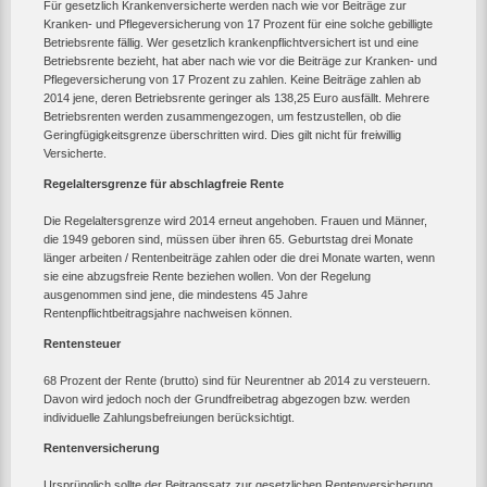
Für gesetzlich Krankenversicherte werden nach wie vor Beiträge zur
Kranken- und Pflegeversicherung von 17 Prozent für eine solche gebilligte
Betriebsrente fällig. Wer gesetzlich krankenpflichtversichert ist und eine
Betriebsrente bezieht, hat aber nach wie vor die Beiträge zur Kranken- und
Pflegeversicherung von 17 Prozent zu zahlen. Keine Beiträge zahlen ab
2014 jene, deren Betriebsrente geringer als 138,25 Euro ausfällt. Mehrere
Betriebsrenten werden zusammengezogen, um festzustellen, ob die
Geringfügigkeitsgrenze überschritten wird. Dies gilt nicht für freiwillig
Versicherte.
Regelaltersgrenze für abschlagfreie Rente
Die Regelaltersgrenze wird 2014 erneut angehoben. Frauen und Männer,
die 1949 geboren sind, müssen über ihren 65. Geburtstag drei Monate
länger arbeiten / Rentenbeiträge zahlen oder die drei Monate warten, wenn
sie eine abzugsfreie Rente beziehen wollen. Von der Regelung
ausgenommen sind jene, die mindestens 45 Jahre
Rentenpflichtbeitragsjahre nachweisen können.
Rentensteuer
68 Prozent der Rente (brutto) sind für Neurentner ab 2014 zu versteuern.
Davon wird jedoch noch der Grundfreibetrag abgezogen bzw. werden
individuelle Zahlungsbefreiungen berücksichtigt.
Rentenversicherung
Ursprünglich sollte der Beitragssatz zur gesetzlichen Rentenversicherung