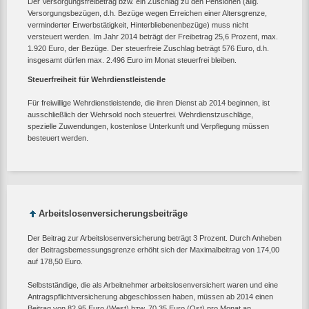
Der Versorgungsfreibetrag bzw. ein Zuschlag zu den Pensionen (allg.
Versorgungsbezügen, d.h. Bezüge wegen Erreichen einer Altersgrenze,
verminderter Erwerbstätigkeit, Hinterbliebenenbezüge) muss nicht
versteuert werden. Im Jahr 2014 beträgt der Freibetrag 25,6 Prozent, max.
1.920 Euro, der Bezüge. Der steuerfreie Zuschlag beträgt 576 Euro, d.h.
insgesamt dürfen max. 2.496 Euro im Monat steuerfrei bleiben.
Steuerfreiheit für Wehrdienstleistende
Für freiwillige Wehrdienstleistende, die ihren Dienst ab 2014 beginnen, ist
ausschließlich der Wehrsold noch steuerfrei. Wehrdienstzuschläge,
spezielle Zuwendungen, kostenlose Unterkunft und Verpflegung müssen
besteuert werden.
Arbeitslosenversicherungsbeiträge
Der Beitrag zur Arbeitslosenversicherung beträgt 3 Prozent. Durch Anheben
der Beitragsbemessungsgrenze erhöht sich der Maximalbeitrag von 174,00
auf 178,50 Euro.
Selbstständige, die als Arbeitnehmer arbeitslosenversichert waren und eine
Antragspflichtversicherung abgeschlossen haben, müssen ab 2014 einen
Beitrag von 82,95 Euro (West) bzw. 70,35 Euro (Ost) pro Monat an