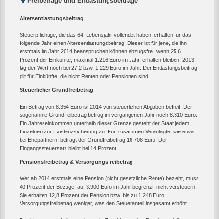
Freibeträge und Entlastungsbeiträge
Altersentlastungsbeitrag
Steuerpflichtige, die das 64. Lebensjahr vollendet haben, erhalten für das
folgende Jahr einen Altersentlastungsbeitrag. Dieser ist für jene, die ihn
erstmals im Jahr 2014 beanspruchen können abzugsfrei, wenn 25,6
Prozent der Einkünfte, maximal 1.216 Euro im Jahr, erhalten bleiben. 2013
lag der Wert noch bei 27,2 bzw. 1.229 Euro im Jahr. Der Entlastungsbeitrag
gilt für Einkünfte, die nicht Renten oder Pensionen sind.
Steuerlicher Grundfreibetrag
Ein Betrag von 8.354 Euro ist 2014 von steuerlichen Abgaben befreit. Der
sogenannte Grundfreibetrag betrug im vergangenen Jahr noch 8.310 Euro.
Ein Jahreseinkommen unterhalb dieser Grenze gesteht der Staat jedem
Einzelnen zur Existenzsicherung zu. Für zusammen Veranlagte, wie etwa
bei Ehepartnern, beträgt der Grundfreibetrag 16.708 Euro. Der
Eingangssteuersatz bleibt bei 14 Prozent.
Pensionsfreibetrag & Versorgungsfreibetrag
Wer ab 2014 erstmals eine Pension (nicht gesetzliche Rente) bezieht, muss
40 Prozent der Bezüge, auf 3.900 Euro im Jahr begrenzt, nicht versteuern.
Sie erhalten 12,8 Prozent der Pension bzw. bis zu 1.248 Euro
Versorgungsfreibetrag weniger, was den Steueranteil insgesamt erhöht.