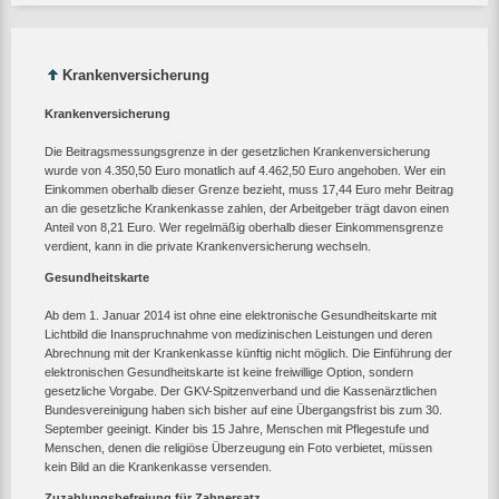
Krankenversicherung
Krankenversicherung
Die Beitragsmessungsgrenze in der gesetzlichen Krankenversicherung
wurde von 4.350,50 Euro monatlich auf 4.462,50 Euro angehoben. Wer ein
Einkommen oberhalb dieser Grenze bezieht, muss 17,44 Euro mehr Beitrag
an die gesetzliche Krankenkasse zahlen, der Arbeitgeber trägt davon einen
Anteil von 8,21 Euro. Wer regelmäßig oberhalb dieser Einkommensgrenze
verdient, kann in die private Krankenversicherung wechseln.
Gesundheitskarte
Ab dem 1. Januar 2014 ist ohne eine elektronische Gesundheitskarte mit
Lichtbild die Inanspruchnahme von medizinischen Leistungen und deren
Abrechnung mit der Krankenkasse künftig nicht möglich. Die Einführung der
elektronischen Gesundheitskarte ist keine freiwillige Option, sondern
gesetzliche Vorgabe. Der GKV-Spitzenverband und die Kassenärztlichen
Bundesvereinigung haben sich bisher auf eine Übergangsfrist bis zum 30.
September geeinigt. Kinder bis 15 Jahre, Menschen mit Pflegestufe und
Menschen, denen die religiöse Überzeugung ein Foto verbietet, müssen
kein Bild an die Krankenkasse versenden.
Zuzahlungsbefreiung für Zahnersatz