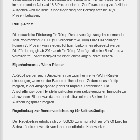
im kommenden Jahr auf 18,3 Prozent sinken. Zur Finanzierung zusätzlicher
Ausgaben wird die neue Bundesregierung den Beitragssatz bei 18,9
Prozent belassen.
Rürup-Rente
Die steuerliche Förderung für Rürup-Rentenverträge steigt im kommenden
Jahr. Von maximal 20.000 (für Verheiratete 40.000) Euro Einzahlungen
können 78 Prozent vom steuerpflichtigen Einkommen abgesetzt werden.
Die Förderung gilt ab 2014 auch für Rürup-Verträge, die eine Berufs- bzw.
verminderte Erwerbstätigkeit mit einer lebenslangen Rente sichern.
Eigenheimrente / Wohn-Riester
Ab 2014 werden auch Umbauten in die Eigenheimrente (Wohn-Riester)
einbezogen, wenn sie der Barrierefreiheit dienen. Zudem ist es künftig
möglich, in der Ansparphase jederzeit Kapital zu entnehmen, um
Anschaffungs- oder Herstellungskosten einer selbstgenutzten Immobilie zu
abzuzahlen. Bisher war das nur unmittelbar oder zu Beginn der
Auszahlungsphase möglich.
Regelbeitrag zur Rentenversicherung für Selbstständige
Der Regelbeitrag erhöht sich von 509,36 Euro monatlich auf 549,00 Euro für
Selbstständige sowie für versicherungspflichtige Handwerker.