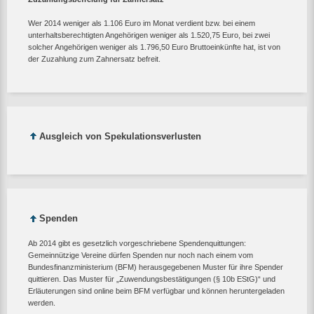
Wer 2014 weniger als 1.106 Euro im Monat verdient bzw. bei einem
unterhaltsberechtigten Angehörigen weniger als 1.520,75 Euro, bei zwei
solcher Angehörigen weniger als 1.796,50 Euro Bruttoeinkünfte hat, ist von
der Zuzahlung zum Zahnersatz befreit.
Ausgleich von Spekulationsverlusten
Spenden
Ab 2014 gibt es gesetzlich vorgeschriebene Spendenquittungen:
Gemeinnützige Vereine dürfen Spenden nur noch nach einem vom
Bundesfinanzministerium (BFM) herausgegebenen Muster für ihre Spender
quittieren. Das Muster für „Zuwendungsbestätigungen (§ 10b EStG)“ und
Erläuterungen sind online beim BFM verfügbar und können heruntergeladen
werden.