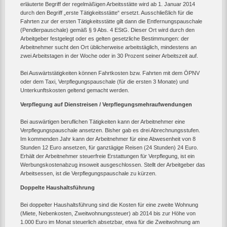
erläuterte Begriff der regelmäßigen Arbeitsstätte wird ab 1. Januar 2014
durch den Begriff „erste Tätigkeitsstätte“ ersetzt. Ausschließlich für die
Fahrten zur der ersten Tätigkeitsstätte gilt dann die Entfernungspauschale
(Pendlerpauschale) gemäß § 9 Abs. 4 EStG. Dieser Ort wird durch den
Arbeitgeber festgelegt oder es gelten gesetzliche Bestimmungen: der
Arbeitnehmer sucht den Ort üblicherweise arbeitstäglich, mindestens an
zwei Arbeitstagen in der Woche oder in 30 Prozent seiner Arbeitszeit auf.
Bei Auswärtstätigkeiten können Fahrtkosten bzw. Fahrten mit dem ÖPNV
oder dem Taxi, Verpflegungspauschale (für die ersten 3 Monate) und
Unterkunftskosten geltend gemacht werden.
Verpflegung auf Dienstreisen / Verpflegungsmehraufwendungen
Bei auswärtigen beruflichen Tätigkeiten kann der Arbeitnehmer eine
Verpflegungspauschale ansetzen. Bisher gab es drei Abrechnungsstufen.
Im kommenden Jahr kann der Arbeitnehmer für eine Abwesenheit von 8
Stunden 12 Euro ansetzen, für ganztägige Reisen (24 Stunden) 24 Euro.
Erhält der Arbeitnehmer steuerfreie Erstattungen für Verpflegung, ist ein
Werbungskostenabzug insoweit ausgeschlossen. Stellt der Arbeitgeber das
Arbeitsessen, ist die Verpflegungspauschale zu kürzen.
Doppelte Haushaltsführung
Bei doppelter Haushaltsführung sind die Kosten für eine zweite Wohnung
(Miete, Nebenkosten, Zweitwohnungssteuer) ab 2014 bis zur Höhe von
1.000 Euro im Monat steuerlich absetzbar, etwa für die Zweitwohnung am