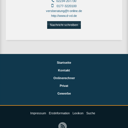
02234-207730
0177-3220100
versberatung@t-online.de
http://www.d-vd.de
Nachricht schreiben
Startseite
Kontakt
Onlinerechner
Privat
Gewerbe
Impressum
Erstinformation
Lexikon
Suche