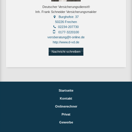
Deutscher Versicherungsdienst®
Inh. Frank Schneider Versicherungsmakler
Burghofstr. 37
50226 Frechen
02234-207730
0177-3220100
versberatung@t-online.de
http://www.d-vd.de
Nachricht schreiben
Startseite
Kontakt
Onlinerechner
Privat
Gewerbe